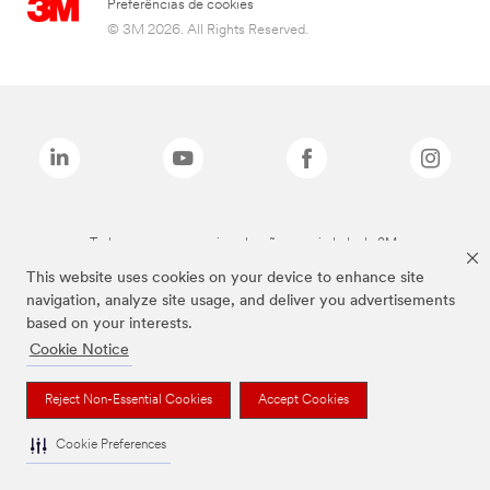
Preferências de cookies
© 3M 2026. All Rights Reserved.
Todas as marcas mencionadas são propriedade da 3M.
This website uses cookies on your device to enhance site
navigation, analyze site usage, and deliver you advertisements
based on your interests.
Cookie Notice
Reject Non-Essential Cookies
Accept Cookies
Cookie Preferences