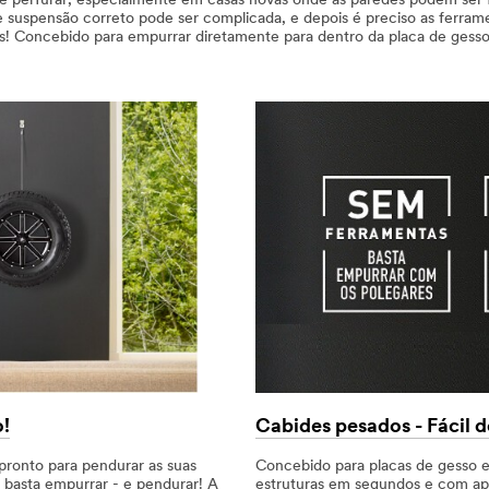
e perfurar, especialmente em casas novas onde as paredes podem ser 
 suspensão correto pode ser complicada, e depois é preciso as ferra
s! Concebido para empurrar diretamente para dentro da placa de gesso
Cabides pesados - Fácil de
!
Concebido para placas de gesso e
pronto para pendurar as suas
estruturas em segundos e com ape
 basta empurrar - e pendurar! A