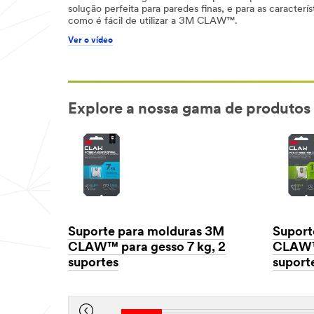
solução perfeita para paredes finas, e para as caracterí
como é fácil de utilizar a 3M CLAW™.
Ver o vídeo
Explore a nossa gama de produt
Suporte para molduras 3M
Suport
CLAW™ para gesso 7 kg, 2
CLAW™ 
suportes
suport
Dec
Dec
1,
1,
1901
1901