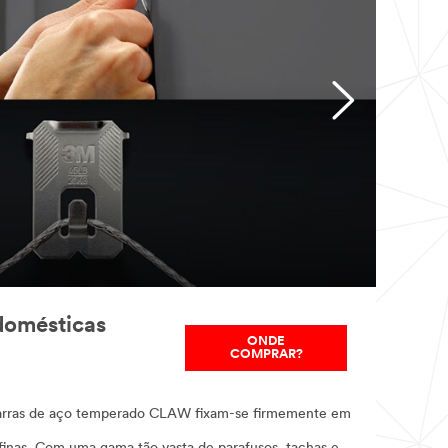
 domésticas
ONDE
COMPRAR?
 garras de aço temperado CLAW fixam-se firmemente em