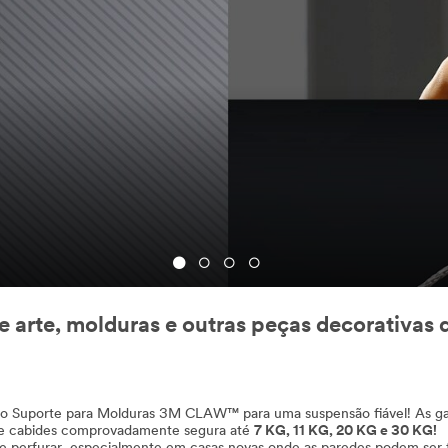
 arte, molduras e outras peças decorativas
ze o Suporte para Molduras 3M CLAW™ para uma suspensão fiável! As
 de cabides comprovadamente segura até
7 KG, 11 KG, 20 KG e 30 KG!