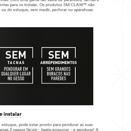
finas. Com uma gama tão vasta de parafusos, tachas e
mentas para os instalar. Os produtos 3M CLAW™ não
 ou do estuque, sem medir, perfurar ou aparafusar.
 instalar
 estuque, pode estar pronto para pendurar as suas
nas 2 passos fáceis - basta empurrar - e pendurar! A