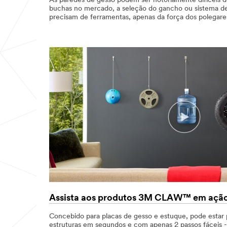
As paredes de gesso podem ser notoriamente difíceis d
buchas no mercado, a seleção do gancho ou sistema de
precisam de ferramentas, apenas da força dos polegare
Video Transcript
Assista aos produtos 3M CLAW™ em ação
Concebido para placas de gesso e estuque, pode estar 
estruturas em segundos e com apenas 2 passos fáceis -