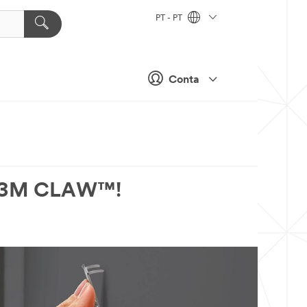
PT - PT
Conta
os 3M CLAW™!