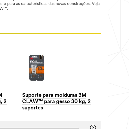
s, e para as características das novas construções. Veja
LAW™.
M
Suporte para molduras 3M
Suporte 
, 2
CLAW™ para gesso 30 kg, 2
CLAW™ pa
suportes
suportes
Dec
Dec
1,
1,
1901
1901