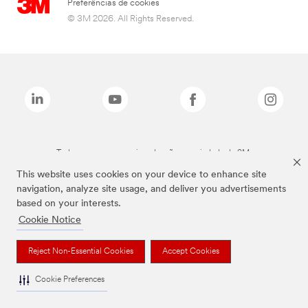
Preferências de cookies
© 3M 2026. All Rights Reserved.
Todas as marcas mencionadas são propriedade da 3M.
This website uses cookies on your device to enhance site
navigation, analyze site usage, and deliver you advertisements
based on your interests.
Cookie Notice
Reject Non-Essential Cookies
Accept Cookies
Cookie Preferences