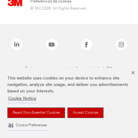
Preferências de cookies
© 3M 2026. All Rights Reserved.
Todas as marcas mencionadas são propriedade da 3M.
This website uses cookies on your device to enhance site
navigation, analyze site usage, and deliver you advertisements
based on your interests.
Cookie Notice
Reject Non-Essential Cookies
Accept Cookies
Cookie Preferences