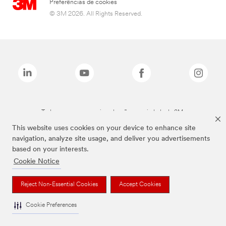
Preferências de cookies
© 3M 2026. All Rights Reserved.
Todas as marcas mencionadas são propriedade da 3M.
This website uses cookies on your device to enhance site
navigation, analyze site usage, and deliver you advertisements
based on your interests.
Cookie Notice
Reject Non-Essential Cookies
Accept Cookies
Cookie Preferences