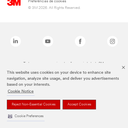
Preferências de cookies
© 3M 2026. All Rights Reserved.
Todas as marcas mencionadas são propriedade da 3M.
This website uses cookies on your device to enhance site
navigation, analyze site usage, and deliver you advertisements
based on your interests.
Cookie Notice
Reject Non-Essential Cookies
Accept Cookies
Cookie Preferences