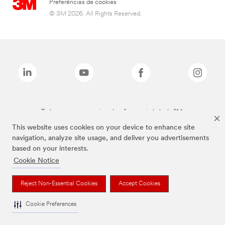
Preferências de cookies
© 3M 2026. All Rights Reserved.
Todas as marcas mencionadas são propriedade da 3M.
This website uses cookies on your device to enhance site
navigation, analyze site usage, and deliver you advertisements
based on your interests.
Cookie Notice
Reject Non-Essential Cookies
Accept Cookies
Cookie Preferences