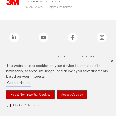
Preferências de cookies
© 3M 2026. All Rights Reserved.
Todas as marcas mencionadas são propriedade da 3M.
This website uses cookies on your device to enhance site
navigation, analyze site usage, and deliver you advertisements
based on your interests.
Cookie Notice
Reject Non-Essential Cookies
Accept Cookies
Cookie Preferences